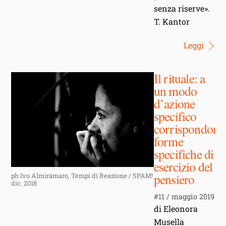
senza riserve».
T. Kantor
Leggi
Il rituale: a
un modo
d’azione
specifico
corrispondono
forme
specifiche di
esercizio del
pensiero
ph Ivo Almiramaro, Tempi di Reazione / SPAM!
dic. 2018
#11 / maggio 2019
di Eleonora
Musella