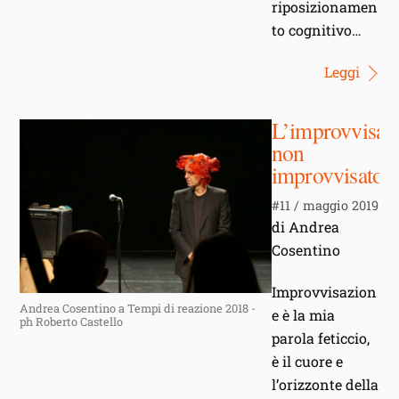
riposizionamen
to cognitivo…
Leggi
L’improvvisat
non
improvvisato
#11 / maggio 2019
di Andrea
Cosentino
Improvvisazion
Andrea Cosentino a Tempi di reazione 2018 -
e è la mia
ph Roberto Castello
parola feticcio,
è il cuore e
l’orizzonte della