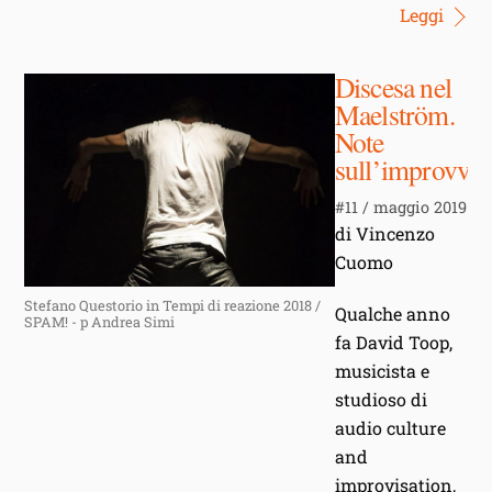
Leggi
Discesa nel
Maelström.
Note
sull’improvvis
#11 / maggio 2019
di Vincenzo
Cuomo
Stefano Questorio in Tempi di reazione 2018 /
Qualche anno
SPAM! - p Andrea Simi
fa David Toop,
musicista e
studioso di
audio culture
and
improvisation,