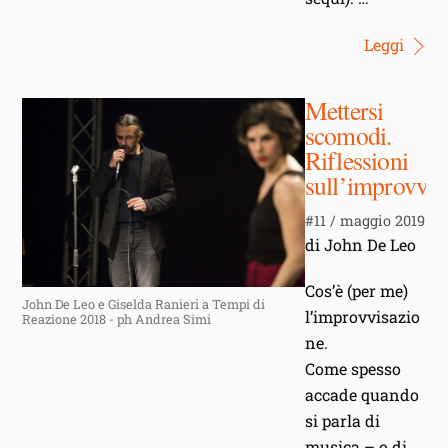
Leggi
Mettersi
scomodi.
Riflessioni
sull’improvvis
#11 / maggio 2019
di John De Leo
Cos’è (per me)
John De Leo e Giselda Ranieri a Tempi di
l’improvvisazio
Reazione 2018 - ph Andrea Simi
ne.
Come spesso
accade quando
si parla di
musica – o di