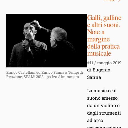
Galli, galline
e altri suoni.
Note a
margine
della pratica
musicale
#11 / maggio 2019
di Eugenio
Enrico Castellani ed Enrico Sanna a Tempi di
Sanna
Reazione, SPAM! 2018 - ph Ivo Almiramaro
La musica e il
suono emesso
da un violino o
dagli strumenti
ad arco
possono colpire