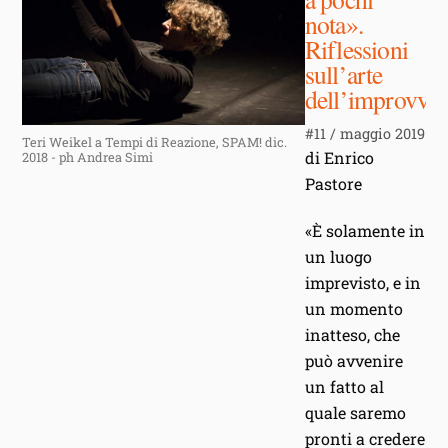
nota».
Riflessioni
sull’arte
dell’improvvis
#11 / maggio 2019
Teri Weikel a Tempi di Reazione, SPAM! dic.
di Enrico
2018 - ph Andrea Simi
Pastore
«È solamente in
un luogo
imprevisto, e in
un momento
inatteso, che
può avvenire
un fatto al
quale saremo
pronti a credere