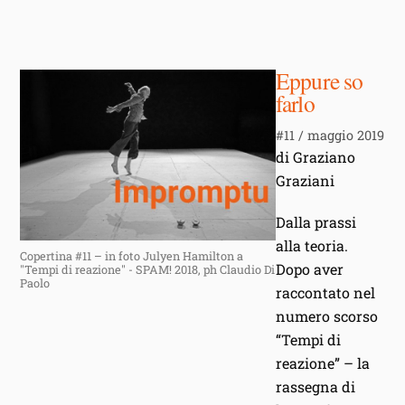
Eppure so
farlo
#11 / maggio 2019
di Graziano
Graziani
Dalla prassi
alla teoria.
Copertina #11 – in foto Julyen Hamilton a
Dopo aver
"Tempi di reazione" - SPAM! 2018, ph Claudio Di
Paolo
raccontato nel
numero scorso
“Tempi di
reazione” – la
rassegna di