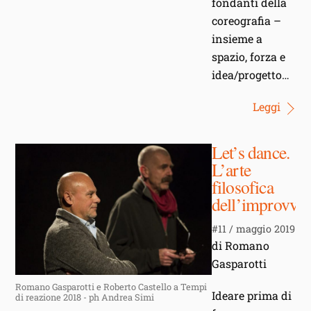
fondanti della
coreografia –
insieme a
spazio, forza e
idea/progetto…
Leggi
Let’s dance.
L’arte
filosofica
dell’improvvis
#11 / maggio 2019
di Romano
Gasparotti
Romano Gasparotti e Roberto Castello a Tempi
Ideare prima di
di reazione 2018 - ph Andrea Simi