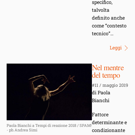
specifico,
talvolta
definito anche
come “contesto
tecnico”…
Leggi
Nel mentre
del tempo
#11 / maggio 2019
di Paola
Bianchi
Fattore
determinante e
Paola Bianchi a Tempi di reazione 2018 / SPAM!
condizionante
- ph Andrea Simi