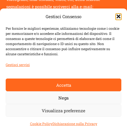
segnalazioni
è possibile scriverci alla e-mail:
Gestisci Consenso
info@novantatrepercento.it
Per fornire le migliori esperienze, utilizziamo tecnologie come i cookie
per memorizzare e/o accedere alle informazioni del dispositivo. Il
consenso a queste tecnologie ci permetterà di elaborare dati come il
comportamento di navigazione o ID unici su questo sito. Non
acconsentire o ritirare il consenso può influire negativamente su
sostenitori
alcune caratteristiche e funzioni.
il blog è un progetto sostenuto da
ALDES
con:
Gestisci servizi
Regione Toscana
Accetta
Comune di Lucca
Nega
Comune di Capannori
Visualizza preferenze
Fondazione Cassa di Risparmio di Lucca
Cookie Policy
Dichiarazione sulla Privacy
Dichiarazione sulla privacy
-
Cookie Policy