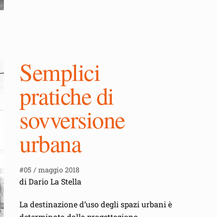
Semplici
pratiche di
sovversione
urbana
#05 / maggio 2018
di Dario La Stella
La destinazione d’uso degli spazi urbani è
determinata dalla progettazione