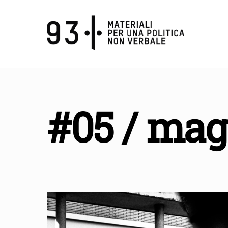
Skip
to
content
#05 / mag