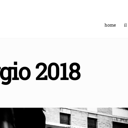
home
il
gio 2018