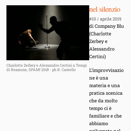
nel silenzio
#10 / aprile 2019
di Company Blu
(Charlotte
Zerbey e
Alessandro
Certini)
Charlotte Zerbey e Alessandro Certini a Tempi
L’improvvisazio
di Reazione, SPAM! 2018 - ph R. Castello
ne è una
materia e una
pratica scenica
che da molto
tempo ci è
familiare e che
abbiamo
sviluppato nel