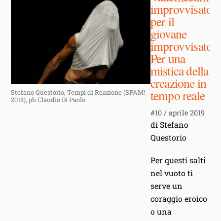
improvvisato
per il
giovane
improvvisatore
Per una
mistica della
creazione in
tempo reale
Stefano Questorio, Tempi di Reazione (SPAM!
2018), ph Claudio Di Paolo
#10 / aprile 2019
di Stefano
Questorio
Per questi salti
nel vuoto ti
serve un
coraggio eroico
o una