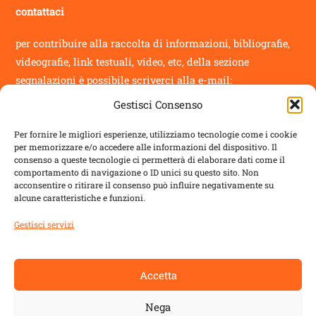
contattaci
per contribuire alla raccolta di informazioni, bibliografie,
videografie, link testuali, video, etc, della sezione
segnalazioni
è possibile scriverci alla e-mail:
Gestisci Consenso
info@novantatrepercento.it
Per fornire le migliori esperienze, utilizziamo tecnologie come i cookie
per memorizzare e/o accedere alle informazioni del dispositivo. Il
consenso a queste tecnologie ci permetterà di elaborare dati come il
comportamento di navigazione o ID unici su questo sito. Non
acconsentire o ritirare il consenso può influire negativamente su
sostenitori
alcune caratteristiche e funzioni.
il blog è un progetto sostenuto da
ALDES
con:
Gestisci servizi
Regione Toscana
Accetta
Comune di Lucca
Nega
Comune di Capannori