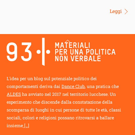
Leggi
Back
To
Top
L'idea per un blog sul potenziale politico dei
comportamenti deriva dai
Dance Club
, una pratica che
ALDES
ha avviato nel 2017 nel territorio lucchese. Un
esperimento che discende dalla constatazione della
scomparsa di luoghi in cui persone di tutte le età, classi
sociali, colori e religioni possano ritrovarsi a ballare
insieme
[...]