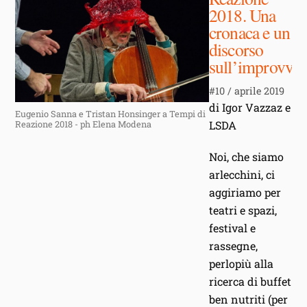
2018. Una
cronaca e un
discorso
sull’improvvis
#10 / aprile 2019
di Igor Vazzaz e
Eugenio Sanna e Tristan Honsinger a Tempi di
LSDA
Reazione 2018 - ph Elena Modena
Noi, che siamo
arlecchini, ci
aggiriamo per
teatri e spazi,
festival e
rassegne,
perlopiù alla
ricerca di buffet
ben nutriti (per