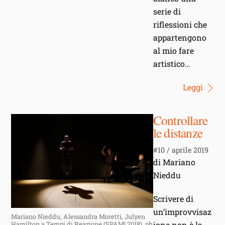
serie di
riflessioni che
appartengono
al mio fare
artistico…
Leggi
Controllare
le distanze
#10 / aprile 2019
di Mariano
Nieddu
Scrivere di
un’improvvisaz
Mariano Nieddu, Alessandra Moretti, Julyen
ione non è la
Hamilton a Tempi di Reazione (SPAM! 2018), ph