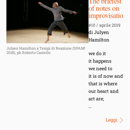
The briefest
of notes on
improvisation
#10 / aprile 2019
di Julyen
Hamilton
Julyen Hamilton a Tempi di Reazione (SPAM!
2018), ph Roberto Castello
we do it
it happens
we need to
it is of now and
that is where
our heart and
art are;
…
Leggi