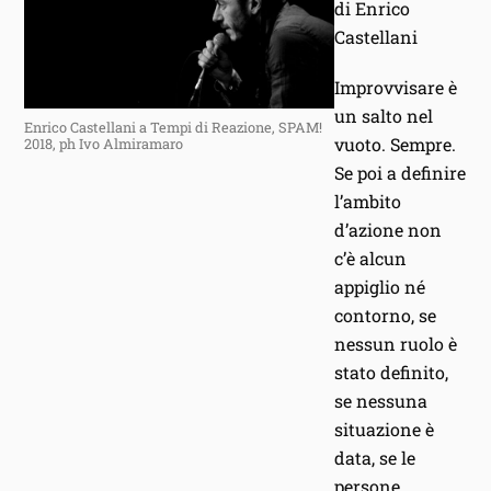
di Enrico
Castellani
Improvvisare è
un salto nel
Enrico Castellani a Tempi di Reazione, SPAM!
vuoto. Sempre.
2018, ph Ivo Almiramaro
Se poi a definire
l’ambito
d’azione non
c’è alcun
appiglio né
contorno, se
nessun ruolo è
stato definito,
se nessuna
situazione è
data, se le
persone