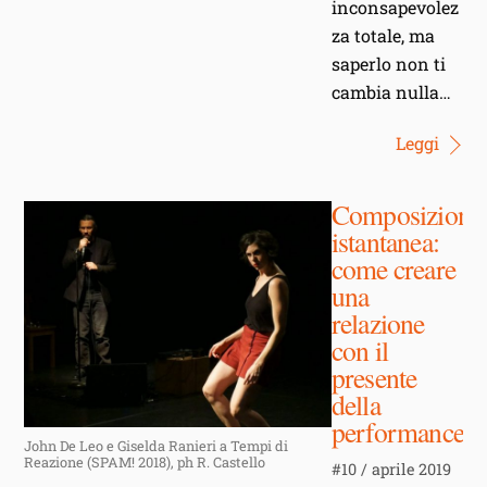
inconsapevolez
za totale, ma
saperlo non ti
cambia nulla…
Leggi
Composizione
istantanea:
come creare
una
relazione
con il
presente
della
performance
John De Leo e Giselda Ranieri a Tempi di
Reazione (SPAM! 2018), ph R. Castello
#10 / aprile 2019