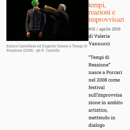
tempi,
reazioni e
improvvisazio
#10 / aprile 2019
di Valeria
Vannucci
Enrico Castellani ed Eugenio Sanna a Tempi di
Reazione (2018) - ph R. Castello
“Tempi di
Reazione”
nasce a Porcari
nel 2008 come
festival
sull’improvvisa
zione in ambito
artistico,
mettendo in
dialogo