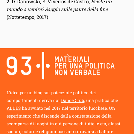
2. D. Danowski, E. Viveiros de Castro,
Esiste un
mondo a venire? Saggio sulle paure della fine
(Nottetempo, 2017)
Back
To
Top
L'idea per un blog sul potenziale politico dei
comportamenti deriva dai
Dance Club
, una pratica che
ALDES
ha avviato nel 2017 nel territorio lucchese. Un
esperimento che discende dalla constatazione della
scomparsa di luoghi in cui persone di tutte le età, classi
sociali, colori e religioni possano ritrovarsi a ballare