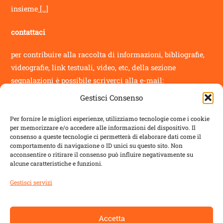
insieme
[...]
contattaci
per contribuire alla raccolta di informazioni, bibliografie,
videografie, link testuali, video, etc, della sezione
segnalazioni
è possibile scriverci alla e-mail:
Gestisci Consenso
info@novantatrepercento.it
Per fornire le migliori esperienze, utilizziamo tecnologie come i cookie
per memorizzare e/o accedere alle informazioni del dispositivo. Il
consenso a queste tecnologie ci permetterà di elaborare dati come il
comportamento di navigazione o ID unici su questo sito. Non
acconsentire o ritirare il consenso può influire negativamente su
sostenitori
alcune caratteristiche e funzioni.
il blog è un progetto sostenuto da
ALDES
con:
Gestisci servizi
Regione Toscana
Accetta