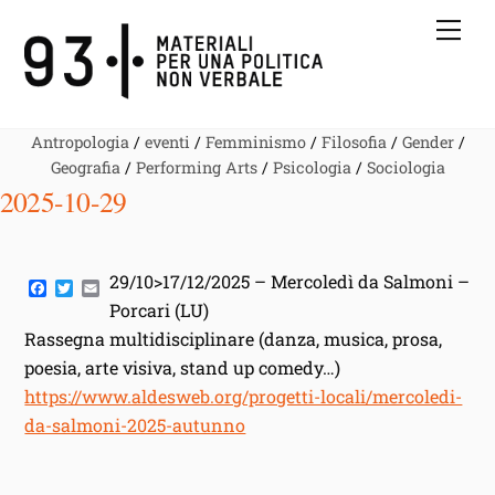
Skip
Me
to
content
Antropologia
/
eventi
/
Femminismo
/
Filosofia
/
Gender
/
Geografia
/
Performing Arts
/
Psicologia
/
Sociologia
2025-10-29
29/10>17/12/2025 – Mercoledì da Salmoni –
F
T
E
a
w
m
Porcari (LU)
c
i
a
Rassegna multidisciplinare (danza, musica, prosa,
e
t
i
b
t
l
poesia, arte visiva, stand up comedy…)
o
e
o
r
https://www.aldesweb.org/progetti-locali/mercoledi-
k
da-salmoni-2025-autunno