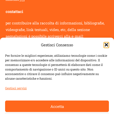
contattaci
per contribuire alla raccolta di informazioni, bibliografie,
videografie, link testuali, video, etc, della sezione
segnalazioni
è possibile scriverci alla e-mail:
Gestisci Consenso
info@novantatrepercento.it
Per fornire le migliori esperienze, utilizziamo tecnologie come i cookie
per memorizzare e/o accedere alle informazioni del dispositivo. Il
consenso a queste tecnologie ci permetterà di elaborare dati come il
comportamento di navigazione o ID unici su questo sito. Non
acconsentire o ritirare il consenso può influire negativamente su
sostenitori
alcune caratteristiche e funzioni.
il blog è un progetto sostenuto da
ALDES
con:
Gestisci servizi
Regione Toscana
Accetta
Comune di Lucca