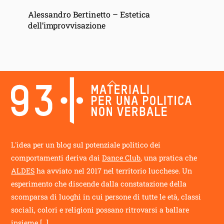
Alessandro Bertinetto – Estetica
dell’improvvisazione
Back
To
Top
L'idea per un blog sul potenziale politico dei
comportamenti deriva dai
Dance Club
, una pratica che
ALDES
ha avviato nel 2017 nel territorio lucchese. Un
esperimento che discende dalla constatazione della
scomparsa di luoghi in cui persone di tutte le età, classi
sociali, colori e religioni possano ritrovarsi a ballare
insieme
[...]