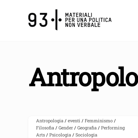
Skip
to
content
Antropolo
Antropologia
/
eventi
/
Femminismo
/
Filosofia
/
Gender
/
Geografia
/
Performing
Arts
/
Psicologia
/
Sociologia