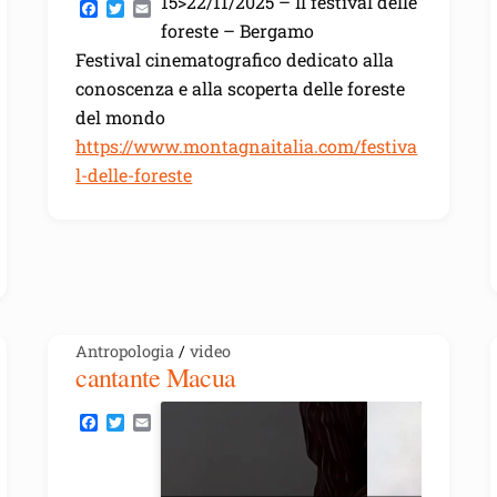
15>22/11/2025 – Il festival delle
F
T
E
a
w
m
foreste – Bergamo
c
i
a
Festival cinematografico dedicato alla
e
t
i
b
t
l
conoscenza e alla scoperta delle foreste
o
e
o
r
del mondo
k
https://www.montagnaitalia.com/festiva
l-delle-foreste
Antropologia
/
video
cantante Macua
F
T
E
a
w
m
c
i
a
e
t
i
b
t
l