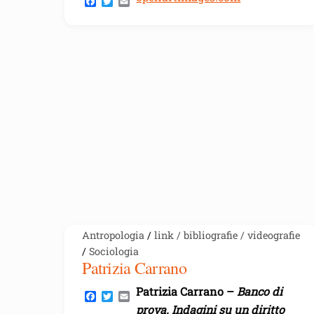
F
T
E
a
w
m
c
i
a
e
t
i
b
t
l
o
e
o
r
k
Antropologia
/
link / bibliografie / videografie
/
Sociologia
Patrizia Carrano
Patrizia Carrano –
Banco di
F
T
E
a
w
m
prova. Indagini su un diritto