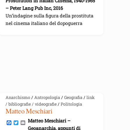
Prostitution in Italian Cinema, 1940-1965
e
t
i
b
t
l
– Peter Lang Pub Inc, 2016
o
e
o
r
Un’indagine sulla figura della prostituta
k
nel cinema italiano del dopoguerra
Anarchismo
/
Antropologia
/
Geografia
/
link
/ bibliografie / videografie
/
Politologia
Matteo Meschiari
Matteo Meschiari –
F
T
E
a
w
m
Geoanarchia, appunti di