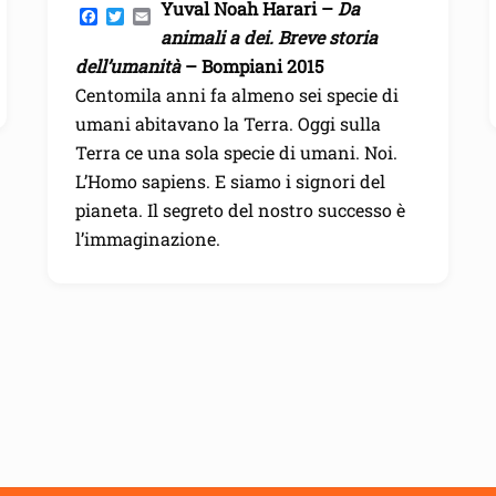
Yuval Noah Harari –
Da
F
T
E
a
w
m
animali a dei. Breve storia
c
i
a
dell’umanità
– Bompiani 2015
e
t
i
b
t
l
Centomila anni fa almeno sei specie di
o
e
o
r
umani abitavano la Terra. Oggi sulla
k
Terra ce una sola specie di umani. Noi.
L’Homo sapiens. E siamo i signori del
pianeta. Il segreto del nostro successo è
l’immaginazione.