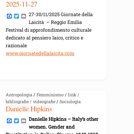
2025-11-27
27-30/11/2025 Giornate della
F
T
E
a
w
m
Laicità – Reggio Emilia
c
i
a
Festival di approfondimento culturale
e
t
i
b
t
l
dedicato al pensiero laico, critico e
o
e
o
r
razionale
k
www.giornatedellalaicita.com
Antropologia
/
Femminismo
/
link /
bibliografie / videografie
/
Sociologia
Danielle Hipkins
Danielle Hipkins – Italy’s other
F
T
E
a
w
m
women. Gender and
c
i
a