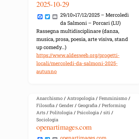
2025-10-29
29/10>17/12/2025 – Mercoledì
F
T
E
a
w
m
da Salmoni – Porcari (LU)
c
i
a
Rassegna multidisciplinare (danza,
e
t
i
b
t
l
musica, prosa, poesia, arte visiva, stand
o
e
o
r
up comedy…)
k
https://www.aldesweb.org/progetti-
locali/mercoledi-da-salmoni-2025-
autunno
Anarchismo
/
Antropologia
/
Femminismo
/
Filosofia
/
Gender
/
Geografia
/
Performing
Arts
/
Politologia
/
Psicologia
/
siti
/
Sociologia
openartimages.com
openartimages.com