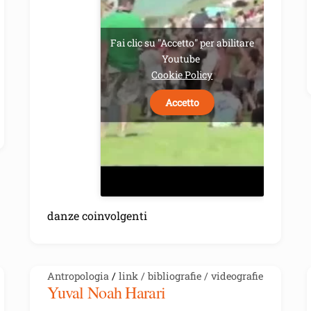
b
t
l
o
e
o
r
Fai clic su "Accetto" per abilitare
k
Youtube
Cookie Policy
Accetto
danze coinvolgenti
Antropologia
/
link / bibliografie / videografie
Yuval Noah Harari