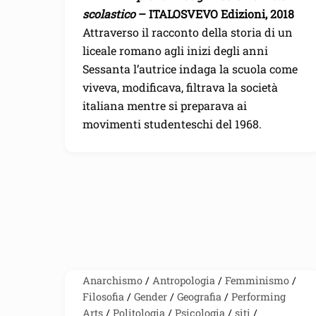
c
i
a
scolastico
– ITALOSVEVO Edizioni, 2018
e
t
i
b
t
l
Attraverso il racconto della storia di un
o
e
o
r
liceale romano agli inizi degli anni
k
Sessanta l’autrice indaga la scuola come
viveva, modificava, filtrava la società
italiana mentre si preparava ai
movimenti studenteschi del 1968.
Anarchismo
/
Antropologia
/
Femminismo
/
Filosofia
/
Gender
/
Geografia
/
Performing
Arts
/
Politologia
/
Psicologia
/
siti
/