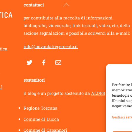
Back
contattaci
To
per contribuire alla raccolta di informazioni,
Top
bibliografie, videografie, link testuali, video, etc, della
sezione
segnalazioni
è possibile scriverci alla e-mail:
info@novantatrepercento.it
tica
i
sostenitori
Per fornire 
.]
memorizzare
il blog è un progetto sostenuto da
ALDES
con:
tecnologie 
ID unici su 
negativamen
Regione Toscana
Gestisci ser
Comune di Lucca
Comune di Capannori