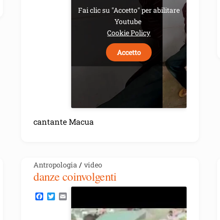
o
e
Fai clic su "Accetto" per abilitare
o
r
Youtube
k
Cookie Policy
Accetto
cantante Macua
Antropologia
/
video
danze coinvolgenti
F
T
E
a
w
m
c
i
a
e
t
i