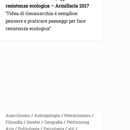
c
i
a
resistenza ecologica – Armillaria 2017
e
t
i
b
t
l
“l’idea di Geoanarchia è semplice:
o
e
o
r
pensare e praticare paesaggi per fare
k
resistenza ecologica”
Anarchismo
/
Antropologia
/
Femminismo
/
Filosofia
/
Gender
/
Geografia
/
Performing
Arts
/
Politologia
/
Psicologia
/
siti
/