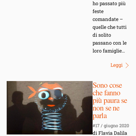
ho passato più
feste
comandate –
quelle che tutti
di solito
passano con le
loro famiglie…
Leggi
Sono cose
che fanno
più paura se
non se ne
parla
#17 / giugno 2020
di Flavia Dalila