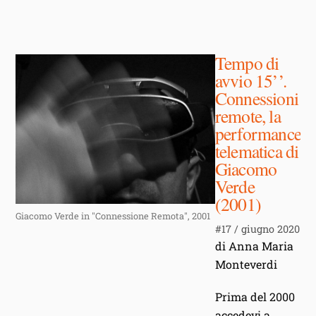
Tempo di
avvio 15’’.
Connessioni
remote, la
performance
telematica di
Giacomo
Verde
(2001)
Giacomo Verde in "Connessione Remota", 2001
#17 / giugno 2020
di Anna Maria
Monteverdi
Prima del 2000
accedevi a