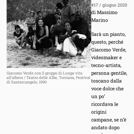
#17 / giugno 2020
di Massimo
Marino
Sarà un pianto,
questo, perché
Giacomo Verde,
videomaker e
tecno-artista,
persona gentile,
Giacomo Verde con il gruppo di Lunga vita
all’albero / Teatro delle Albe, Torriana, Festival
toscano dalla
di Santarcangelo, 1990
voce dolce che
un po’
ricordava le
origini
campane, se n’è
andato dopo