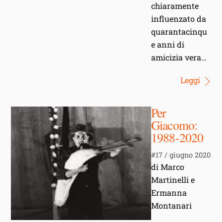
chiaramente
influenzato da
quarantacinqu
e anni di
amicizia vera…
Leggi
Per
Giacomo:
1988-2020
#17 / giugno 2020
di Marco
Martinelli e
Ermanna
Montanari