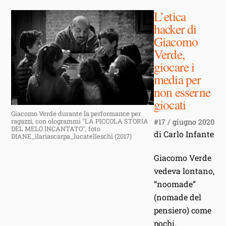
L’etica
hacker di
Giacomo
Verde,
giocare i
media per
non esserne
giocati
Giacomo Verde durante la performance per
#17 / giugno 2020
ragazzi, con ologrammi "LA PICCOLA STORIA
DEL MELO INCANTATO", foto
di Carlo Infante
DIANE_ilariascarpa_lucatelleschi (2017)
Giacomo Verde
vedeva lontano,
“noomade”
(nomade del
pensiero) come
pochi,