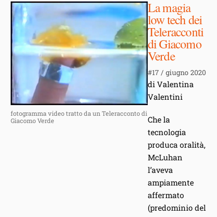
La magia
low tech dei
Teleracconti
di Giacomo
Verde
#17 / giugno 2020
di Valentina
Valentini
fotogramma video tratto da un Teleracconto di
Che la
Giacomo Verde
tecnologia
produca oralità,
McLuhan
l’aveva
ampiamente
affermato
(predominio del