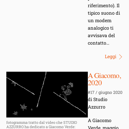
riferimento). Il
tipico suono di
un modem
analogico ti
avvisava del
contatto…
Leggi
A Giacomo,
2020
#17 / giugno 2020
di Studio
Azzurro
A Giacomo
fotogramma tratto dal video che STUDIO
AZZURRO ha dedicato a Giacomo Verde:
Verde, maggio