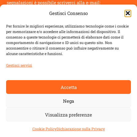
segnalazioni
è possibile scriverci alla e-mail:
Gestisci Consenso
info@novantatrepercento.it
Per fornire le migliori esperienze, utilizziamo tecnologie come i cookie
per memorizzare e/o accedere alle informazioni del dispositivo. Il
consenso a queste tecnologie ci permetterà di elaborare dati come il
comportamento di navigazione o ID unici su questo sito. Non
acconsentire o ritirare il consenso può influire negativamente su
sostenitori
alcune caratteristiche e funzioni.
il blog è un progetto sostenuto da
ALDES
con:
Gestisci servizi
Regione Toscana
Accetta
Comune di Lucca
Nega
Comune di Capannori
Visualizza preferenze
Fondazione Cassa di Risparmio di Lucca
Cookie Policy
Dichiarazione sulla Privacy
Dichiarazione sulla privacy
-
Cookie Policy