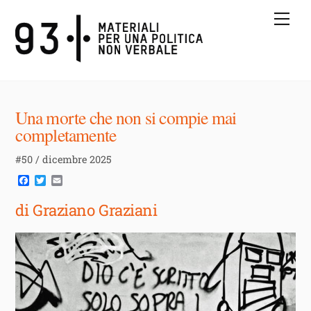
Skip
Me
to
content
Una morte che non si compie mai
completamente
#50 / dicembre 2025
F
T
E
a
w
m
c
i
a
di Graziano Graziani
e
t
i
b
t
l
o
e
o
r
k