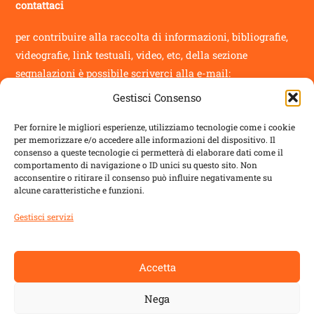
contattaci
per contribuire alla raccolta di informazioni, bibliografie,
videografie, link testuali, video, etc, della sezione
segnalazioni
è possibile scriverci alla e-mail:
Gestisci Consenso
info@novantatrepercento.it
Per fornire le migliori esperienze, utilizziamo tecnologie come i cookie
per memorizzare e/o accedere alle informazioni del dispositivo. Il
consenso a queste tecnologie ci permetterà di elaborare dati come il
comportamento di navigazione o ID unici su questo sito. Non
acconsentire o ritirare il consenso può influire negativamente su
sostenitori
alcune caratteristiche e funzioni.
il blog è un progetto sostenuto da
ALDES
con:
Gestisci servizi
Regione Toscana
Accetta
Comune di Lucca
Nega
Comune di Capannori