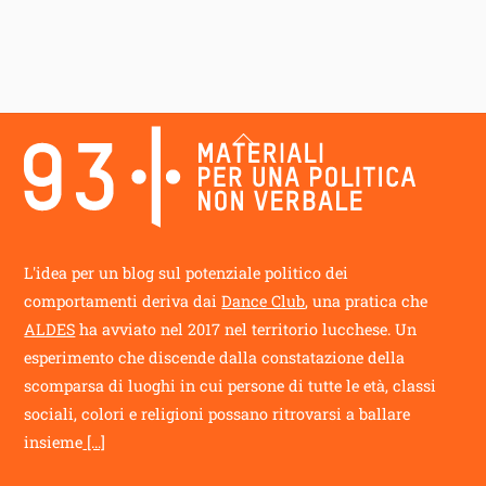
Back
To
Top
L'idea per un blog sul potenziale politico dei
comportamenti deriva dai
Dance Club
, una pratica che
ALDES
ha avviato nel 2017 nel territorio lucchese. Un
esperimento che discende dalla constatazione della
scomparsa di luoghi in cui persone di tutte le età, classi
sociali, colori e religioni possano ritrovarsi a ballare
insieme
[...]