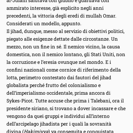
al-Julani salutava con giubilo e guardava con
ammirato interesse, già esplicito negli anni
precedenti, la vittoria degli eredi di mullah Omar.
Considerati un modello, appunto.
Il jihad, dunque, messo al servizio di obiettivi politici,
piegato alle esigenze dettate dalle circostanze. Un
mezzo, non un fine in sé. Il nemico vicino, la causa
domestica, non il nemico lontano, gli Stati Uniti, non
la corruzione e l’eresia ovunque nel mondo. E i
confini nazionali come cornice di riferimento della
lotta, perimetro contestato dai fautori del jihad
globalista perché frutto del colonialismo e
dell’imperialismo occidentale, prima ancora di
Sykes-Picot. Tutte accuse che prima i Talebani, ora il
presidente siriano, si trovano a dover incassare e che
vengono da quei gruppi e individui all’interno
dell’arcipelago jihadista per i quali la sovranità
divina (
Hakimiyya
) va conseguita e conquistata