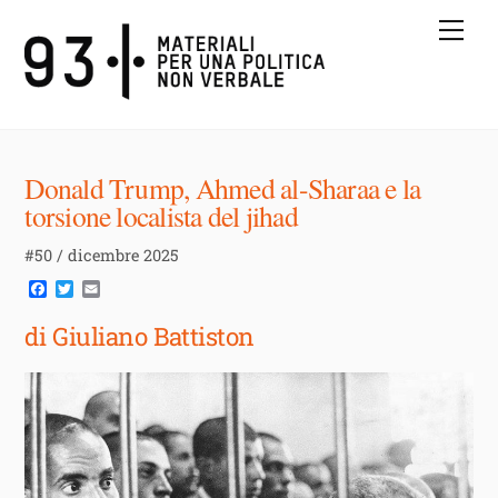
Skip
Me
to
content
Donald Trump, Ahmed al-Sharaa e la
torsione localista del jihad
#50 / dicembre 2025
F
T
E
a
w
m
c
i
a
di Giuliano Battiston
e
t
i
b
t
l
o
e
o
r
k