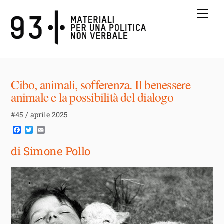
Skip
Me
to
content
Cibo, animali, sofferenza. Il benessere
animale e la possibilità del dialogo
#45 / aprile 2025
F
T
E
a
w
m
c
i
a
di Simone Pollo
e
t
i
b
t
l
o
e
o
r
k