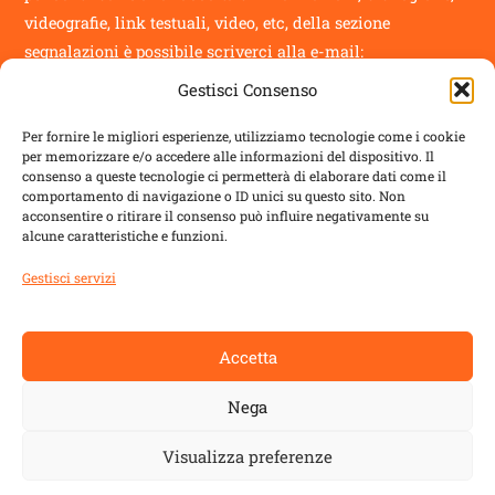
videografie, link testuali, video, etc, della sezione
segnalazioni
è possibile scriverci alla e-mail:
Gestisci Consenso
info@novantatrepercento.it
Per fornire le migliori esperienze, utilizziamo tecnologie come i cookie
per memorizzare e/o accedere alle informazioni del dispositivo. Il
consenso a queste tecnologie ci permetterà di elaborare dati come il
comportamento di navigazione o ID unici su questo sito. Non
acconsentire o ritirare il consenso può influire negativamente su
sostenitori
alcune caratteristiche e funzioni.
il blog è un progetto sostenuto da
ALDES
con:
Gestisci servizi
Regione Toscana
Accetta
Comune di Lucca
Nega
Comune di Capannori
Visualizza preferenze
Fondazione Cassa di Risparmio di Lucca