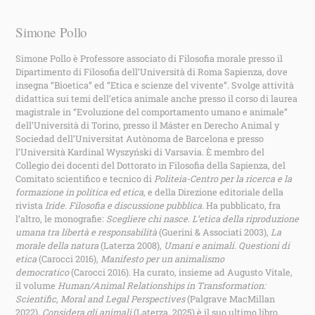
Simone Pollo
Simone Pollo è Professore associato di Filosofia morale presso il
Dipartimento di Filosofia dell’Università di Roma Sapienza, dove
insegna “Bioetica” ed “Etica e scienze del vivente”. Svolge attività
didattica sui temi dell’etica animale anche presso il corso di laurea
magistrale in “Evoluzione del comportamento umano e animale”
dell’Università di Torino, presso il Máster en Derecho Animal y
Sociedad dell’Universitat Autònoma de Barcelona e presso
l’Università Kardinal Wyszyński di Varsavia. È membro del
Collegio dei docenti del Dottorato in Filosofia della Sapienza, del
Comitato scientifico e tecnico di
Politeia-Centro per la ricerca e la
formazione in politica ed etica
, e della Direzione editoriale della
rivista
Iride. Filosofia e discussione pubblica
. Ha pubblicato, fra
l’altro, le monografie:
Scegliere chi nasce. L’etica della riproduzione
umana tra libertà e responsabilità
(Guerini & Associati 2003),
La
morale della natura
(Laterza 2008),
Umani e animali. Questioni di
etica
(Carocci 2016),
Manifesto per un animalismo
democratico
(Carocci 2016). Ha curato, insieme ad Augusto Vitale,
il volume
Human/Animal Relationships in Transformation:
Scientific, Moral and Legal Perspectives
(Palgrave MacMillan
2022).
Considera gli animali
(Laterza, 2025) è il suo ultimo libro.