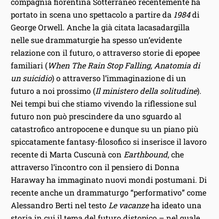
compagnia fiorentina Sotterraneo recentemente ha
portato in scena uno spettacolo a partire da
1984
di
George Orwell. Anche la già citata lacasadargilla
nelle sue drammaturgie ha spesso un’evidente
relazione con il futuro, o attraverso storie di epopee
familiari (
When The Rain Stop Falling, Anatomia di
un suicidio
) o attraverso l’immaginazione di un
futuro a noi prossimo (
Il ministero della solitudine
).
Nei tempi bui che stiamo vivendo la riflessione sul
futuro non può prescindere da uno sguardo al
catastrofico antropocene e dunque su un piano più
spiccatamente fantasy-filosofico si inserisce il lavoro
recente di Marta Cuscunà con
Earthbound
, che
attraverso l’incontro con il pensiero di Donna
Haraway ha immaginato nuovi mondi postumani. Di
recente anche un drammaturgo “performativo” come
Alessandro Berti nel testo
Le vacanze
ha ideato una
storia in cui il tema del futuro distopico – nel quale