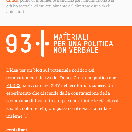
Critica
, punto di riferimento nazionale per l’informazione e la
critica teatrale, di cui attualmente è il direttore e uno degli
animatori.
Back
To
Top
L'idea per un blog sul potenziale politico dei
comportamenti deriva dai
Dance Club
, una pratica che
ALDES
ha avviato nel 2017 nel territorio lucchese. Un
esperimento che discende dalla constatazione della
scomparsa di luoghi in cui persone di tutte le età, classi
sociali, colori e religioni possano ritrovarsi a ballare
insieme
[...]
contattaci