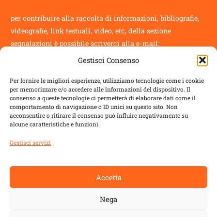
per contribuire alla raccolta di informazioni, bibliografie,
videografie, link testuali, video, etc, della sezione
segnalazioni
è possibile scriverci alla e-mail:
Gestisci Consenso
info@novantatrepercento.it
Per fornire le migliori esperienze, utilizziamo tecnologie come i cookie
per memorizzare e/o accedere alle informazioni del dispositivo. Il
consenso a queste tecnologie ci permetterà di elaborare dati come il
comportamento di navigazione o ID unici su questo sito. Non
acconsentire o ritirare il consenso può influire negativamente su
sostenitori
alcune caratteristiche e funzioni.
il blog è un progetto sostenuto da
ALDES
con:
Gestisci servizi
Regione Toscana
Accetta
Comune di Lucca
Nega
Comune di Capannori