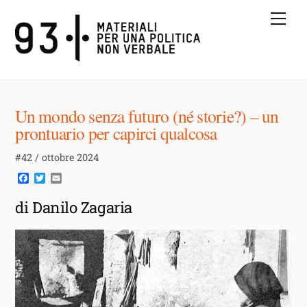
Skip
Me
to
content
Un mondo senza futuro (né storie?) – un
prontuario per capirci qualcosa
#42 / ottobre 2024
F
T
E
a
w
m
c
i
a
di Danilo Zagaria
e
t
i
b
t
l
o
e
o
r
k