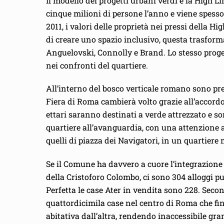
Il modello dei progetti urbani verdi è la High L
cinque milioni di persone l’anno e viene spesso 
2011, i valori delle proprietà nei pressi della 
di creare uno spazio inclusivo, questa trasforma
Anguelovski, Connolly e Brand. Lo stesso proge
nei confronti del quartiere.
All’interno del bosco verticale romano sono prev
Fiera di Roma cambierà volto grazie all’accordo
ettari saranno destinati a verde attrezzato e so
quartiere all’avanguardia, con una attenzione 
quelli di piazza dei Navigatori, in un quartiere
Se il Comune ha davvero a cuore l’integrazione s
della Cristoforo Colombo, ci sono 304 alloggi p
Perfetta le case Ater in vendita sono 228. Seco
quattordicimila case nel centro di Roma che fi
abitativa dall’altra, rendendo inaccessibile gr