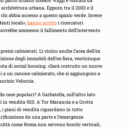
un parco urbano lineare. «Oggi è visitata da
rchitettura urbana. Eppure, tra il 2003 e il
u chi abbia accesso a questo spazio verde. Invece
enti locali»,
hanno scritto
i ricercatori
 avrebbe ammesso il fallimento dell’intervento
rezzi calmierati. Lì vicino anche l’area dell’ex
zione degli immobili dell’ex fiera, venticinque
quota di social housing. «Sarà costruito un nuovo
ti a un canone calmierato, che si aggiungono a
aurizio Veloccia.
e case popolari? A Garbatella, sull’altro lato
si in vendita 920. A Tor Marancia e a Grotta
 i piani di vendita riguardano in tutto
trificazione da una parte e l’emergenza
a città come Roma non servono boschi verticali,