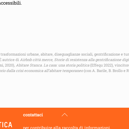
ccessibili.
 trasformazioni urbane, abitare, diseguaglianze sociali, gentrificazione e t
È autrice di
Airbnb città merce, Storie di resistenza alla gentrificazione digi
ni, 2020),
Abitare Stanca. La casa: una storia politica
(Effequ 2022), vincito
orio dalla crisi economica all’abitare temporaneo
(con A. Barile, B. Brollo e
Back
contattaci
To
per contribuire alla raccolta di informazioni,
Top