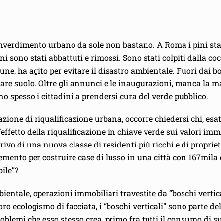
e di inverdimento urbano da sole non bastano. A Roma i pini 
i sono stati abbattuti e rimossi. Sono stati colpiti dalla cocc
e, ha agito per evitare il disastro ambientale. Fuori dai bosch
e suolo. Oltre gli annunci e le inaugurazioni, manca la ma
no spesso i cittadini a prendersi cura del verde pubblico.
zione di riqualificazione urbana, occorre chiedersi chi, esa
’effetto della riqualificazione in chiave verde sui valori imm
rivo di una nuova classe di residenti più ricchi e di propriet
 cemento per costruire case di lusso in una città con 167mi
ile”?
ientale, operazioni immobiliari travestite da “boschi vertic
oro ecologismo di facciata, i “boschi verticali” sono parte d
blemi che esso stesso crea, primo fra tutti il consumo di su