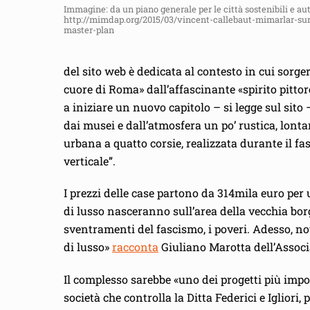
Immagine: da un piano generale per le città sostenibili e au
http://mimdap.org/2015/03/vincent-callebaut-mimarlar-surd
master-plan
del sito web è dedicata al contesto in cui sorg
cuore di Roma» dall’affascinante «spirito pittor
a iniziare un nuovo capitolo – si legge sul sito –
dai musei e dall’atmosfera un po’ rustica, lont
urbana a quatto corsie, realizzata durante il 
verticale”.
I prezzi delle case partono da 314mila euro per 
di lusso nasceranno sull’area della vecchia borg
sventramenti del fascismo, i poveri. Adesso, n
di lusso»
racconta
Giuliano Marotta dell’Associ
Il complesso sarebbe «uno dei progetti più impo
società che controlla la Ditta Federici e Igliori