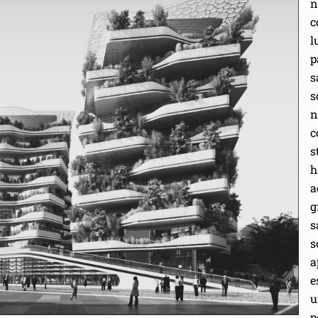
n
c
l
p
s
s
n
c
s
h
a
g
s
s
a
e
u
p