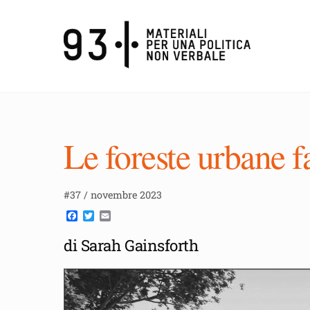
Skip
to
content
Le foreste urbane f
#37 / novembre 2023
F
T
E
a
w
m
c
i
a
di Sarah Gainsforth
e
t
i
b
t
l
o
e
o
r
k