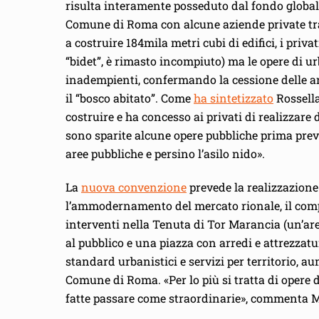
risulta interamente posseduto dal fondo global
Comune di Roma con alcune aziende private tra c
a costruire 184mila metri cubi di edifici, i priv
“bidet”, è rimasto incompiuto) ma le opere di u
inadempienti, confermando la cessione delle aree
il “bosco abitato”. Come
ha sintetizzato
Rossella
costruire e ha concesso ai privati di realizzare 
sono sparite alcune opere pubbliche prima previ
aree pubbliche e persino l’asilo nido».
La
nuova convenzione
prevede la realizzazione 
l’ammodernamento del mercato rionale, il compl
interventi nella Tenuta di Tor Marancia (un’area
al pubblico e una piazza con arredi e attrezzatu
standard urbanistici e servizi per territorio, au
Comune di Roma. «Per lo più si tratta di opere 
fatte passare come straordinarie», commenta M