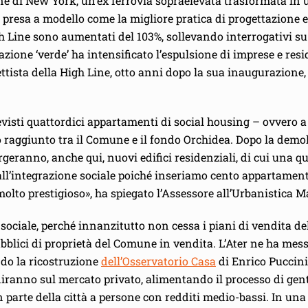
ine di New York, un’ex ferrovia sopraelevata trasformata in 
presa a modello come la migliore pratica di progettazione e a
High Line sono aumentati del 103%, sollevando interrogativi s
zione ‘verde’ ha intensificato l’espulsione di imprese e resid
ttista della High Line, otto anni dopo la sua inaugurazione,
isti quattordici appartamenti di social housing – ovvero a p
 raggiunto tra il Comune e il fondo Orchidea. Dopo la demoli
rgeranno, anche qui, nuovi edifici residenziali, di cui una 
all’integrazione sociale poiché inseriamo cento appartamen
 molto prestigioso», ha spiegato l’Assessore all’Urbanistica M
ociale, perché innanzitutto non cessa i piani di vendita dell
ubblici di proprietà del Comune in vendita. L’Ater ne ha mes
ndo la ricostruzione
dell’Osservatorio Casa
di Enrico Puccini,
niranno sul mercato privato, alimentando il processo di gen
an parte della città a persone con redditi medio-bassi. In un