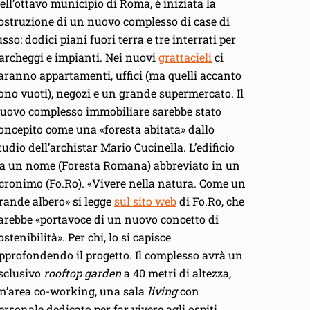
ell’ottavo municipio di Roma, è iniziata la
ostruzione di un nuovo complesso di case di
usso: dodici piani fuori terra e tre interrati per
archeggi e impianti. Nei nuovi
grattacieli
ci
aranno appartamenti, uffici (ma quelli accanto
ono vuoti), negozi e un grande supermercato. Il
uovo complesso immobiliare sarebbe stato
oncepito come una «foresta abitata» dallo
tudio dell’archistar Mario Cucinella. L’edificio
a un nome (Foresta Romana) abbreviato in un
cronimo (Fo.Ro). «Vivere nella natura. Come un
rande albero» si legge
sul sito web
di Fo.Ro, che
arebbe «portavoce di un nuovo concetto di
ostenibilità». Per chi, lo si capisce
pprofondendo il progetto. Il complesso avrà un
sclusivo
rooftop garden
a 40 metri di altezza,
n’area co-working, una sala
living
con
ersonale dedicato per far vivere agli ospiti