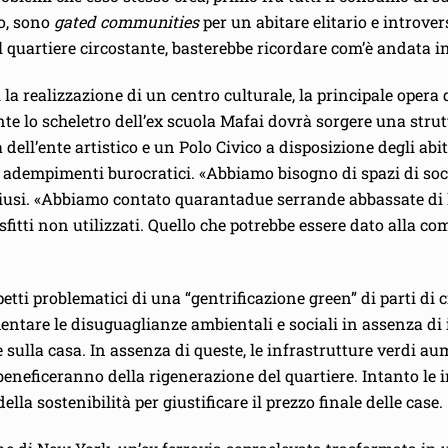
no, sono
gated communities
per un abitare elitario e introver
l quartiere circostante, basterebbe ricordare com’è andata i
la realizzazione di un centro culturale, la principale opera 
te lo scheletro dell’ex scuola Mafai dovrà sorgere una strut
 dell’ente artistico e un Polo Civico a disposizione degli abi
adempimenti burocratici. «Abbiamo bisogno di spazi di sociali
hiusi. «Abbiamo contato quarantadue serrande abbassate di lo
sfitti non utilizzati. Quello che potrebbe essere dato alla co
ti problematici di una “gentrificazione green” di parti di ci
tare le disuguaglianze ambientali e sociali in assenza di inte
ulla casa. In assenza di queste, le infrastrutture verdi au
n beneficeranno della rigenerazione del quartiere. Intanto 
lla sostenibilità per giustificare il prezzo finale delle case.