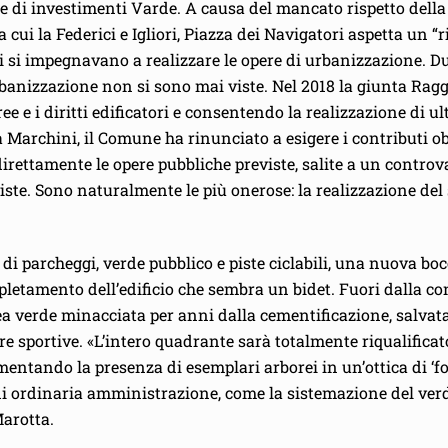
e di investimenti Varde. A causa del mancato rispetto della
ui la Federici e Igliori, Piazza dei Navigatori aspetta un 
ati si impegnavano a realizzare le opere di urbanizzazione. Due
rbanizzazione non si sono mai viste. Nel 2018 la giunta Rag
 e i diritti edificatori e consentendo la realizzazione di ult
 Marchini, il Comune ha rinunciato a esigere i contributi ob
direttamente le opere pubbliche previste, salite a un controva
ste. Sono naturalmente le più onerose: la realizzazione del 
di parcheggi, verde pubblico e piste ciclabili, una nuova bocc
etamento dell’edificio che sembra un bidet. Fuori dalla con
 verde minacciata per anni dalla cementificazione, salvata d
re sportive. «L’intero quadrante sarà totalmente riqualificat
mentando la presenza di esemplari arborei in un’ottica di ‘fo
di ordinaria amministrazione, come la sistemazione del verd
arotta.