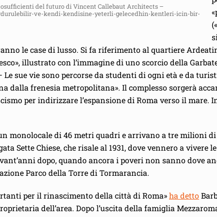
tosufficienti del futuro di Vincent Callebaut Architects –
«
urulebilir-ve-kendi-kendisine-yeterli-gelecedhin-kentleri-icin-bir-
(
s
eranno le case di lusso. Si fa riferimento al quartiere Ardea
esco», illustrato con l’immagine di uno scorcio della Garbate
 Le sue vie sono percorse da studenti di ogni età e da turisti 
ana dalla frenesia metropolitana». Il complesso sorgerà acc
fascismo per indirizzare l’espansione di Roma verso il mare
un monolocale di 46 metri quadri e arrivano a tre milioni di 
ata Sette Chiese, che risale al 1931, dove vennero a vivere l
ovant’anni dopo, quando ancora i poveri non sanno dove anda
azione Parco della Torre di Tormarancia.
rtanti per il rinascimento della città di Roma»
ha detto
Barb
, proprietaria dell’area. Dopo l’uscita della famiglia Mezzarom