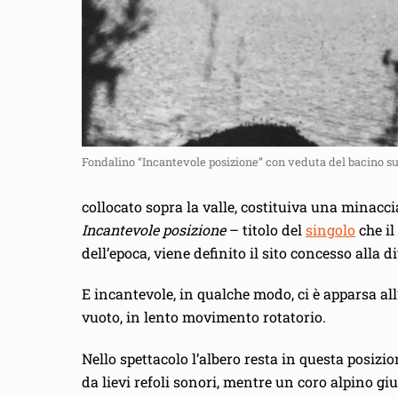
Fondalino “Incantevole posizione” con veduta del bacino sup
collocato sopra la valle, costituiva una minacc
Incantevole posizione
– titolo del
singolo
che il
dell’epoca, viene definito il sito concesso alla d
E incantevole, in qualche modo, ci è apparsa al
vuoto, in lento movimento rotatorio.
Nello spettacolo l’albero resta in questa posiz
da lievi refoli sonori, mentre un coro alpino g