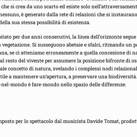
 che si crea da uno scarto ed esiste solo nell’attraversamen
essuno, è generato dalla rete di relazioni che si instaura
ella sua stessa possibilità di esistenza.
to per due anni consecutivi, la linea dell’orizzonte segue il
la vegetazione. Si susseguono abetaie e sfalci, ritmando un
mana, se ci atteniamo erroneamente a quella concezione di n
 al resto del vivente per assumere la posizione bifronte di 
 tale concetto di natura, svelando i complessi nodi relazion
 utile a mantenere un’apertura, a preservare una biodiversità.
re-nel-mondo è fare-mondo nello spazio delle differenze.
posto per lo spettacolo dal musicista Davide Tomat, prodo