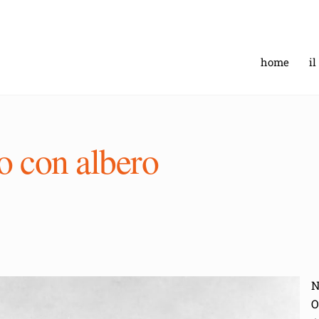
home
il
o con albero
N
O