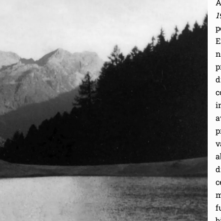
A
1
p
E
n
p
d
c
i
a
p
v
a
d
c
m
f
b