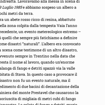
ndreatta. Lavoravamo alla messa in scena di
9 Luglio 1985
e abbiamo sospeso un albero a
ochi metri da terra.
ra un abete rosso ricco di resina, abbattuto
ella zona colpita dalla tempesta Vaia l’anno
recedente, un evento metereologico estremo –
i quelli che sempre più fatichiamo a definire
ome disastri “naturali”. L’albero era convocato
n scena come testimone di un altro disastro,
vvenuto sempre in Trentino nella data che
resta il nome al lavoro, quando un’enorme
alanga di fango e detriti spazzò via la valle
bitata di Stava. In questo caso a provocare il
isastro non fu un evento naturale, ma il
edimento di due bacini di decantazione della
iniera del monte Prestavel che causarono la
uoriuscita di migliaia di metri cubi di fango
iancastro. La colata di fango e detriti, grazie