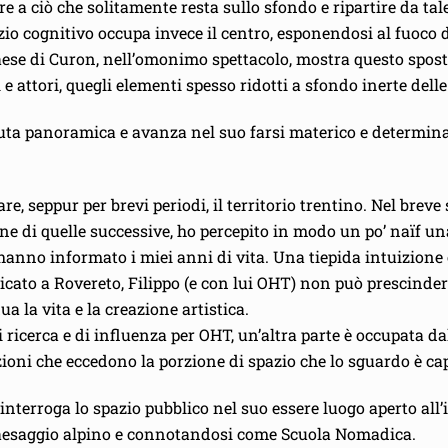
 a ciò che solitamente resta sullo sfondo e ripartire da tal
io cognitivo occupa invece il centro, esponendosi al fuoco 
se di Curon, nell’omonimo spettacolo, mostra questo spostam
 attori, quegli elementi spesso ridotti a sfondo inerte del
veduta panoramica e avanza nel suo farsi materico e determin
, seppur per brevi periodi, il territorio trentino. Nel breve 
ine di quelle successive, ho percepito in modo un po’ naïf un
hanno informato i miei anni di vita. Una tiepida intuizione
adicato a Rovereto, Filippo (e con lui OHT) non può prescinde
la vita e la creazione artistica.
di ricerca e di influenza per OHT, un’altra parte è occupata d
ioni che eccedono la porzione di spazio che lo sguardo è cap
 interroga lo spazio pubblico nel suo essere luogo aperto all
paesaggio alpino e connotandosi come Scuola Nomadica.