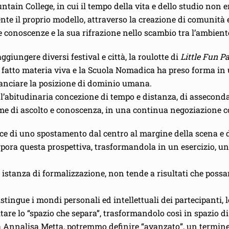
ntain College, in cui il tempo della vita e dello studio non 
e il proprio modello, attraverso la creazione di comunità e
e conoscenze e la sua rifrazione nello scambio tra l’ambiente
giungere diversi festival e città, la roulotte di
Little Fun P
è fatto materia viva e la Scuola Nomadica ha preso forma in 
ilanciare la posizione di dominio umana.
e l’abitudinaria concezione di tempo e distanza, di assecond
me di ascolto e conoscenza, in una continua negoziazione co
ce di uno spostamento dal centro al margine della scena e 
pora questa prospettiva, trasformandola in un esercizio, u
 istanza di formalizzazione, non tende a risultati che poss
istingue i mondi personali ed intellettuali dei partecipanti, l
are lo “spazio che separa”, trasformandolo così in spazio d
a Annalisa Metta, potremmo definire “avanzato”, un termine