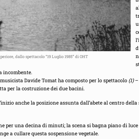
a
t
u
c
l
d
n
eriore, dallo spettacolo “19 Luglio 1985” di OHT
s
ia incombente.
 musicista Davide Tomat ha composto per lo spettacolo
(1)
– 
itta per la costruzione dei due bacini.
l’inizio anche la posizione assunta dall’abete al centro dell
ione per una decina di minuti; la scena si bagna piano di l
iunge a cullare questa sospensione vegetale.