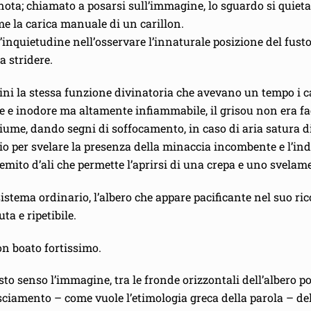
ta; chiamato a posarsi sull’immagine, lo sguardo si quieta 
e la carica manuale di un carillon.
inquietudine nell’osservare l’innaturale posizione del fusto, 
a stridere.
i la stessa funzione divinatoria che avevano un tempo i ca
lore e inodore ma altamente infiammabile, il grisou non era f
iume, dando segni di soffocamento, in caso di aria satura di
io per svelare la presenza della minaccia incombente e l’in
remito d’ali che permette l’aprirsi di una crepa e uno svelam
istema ordinario, l’albero che appare pacificante nel suo ric
ta e ripetibile.
on boato fortissimo.
to senso l’immagine, tra le fronde orizzontali dell’albero 
esciamento – come vuole l’etimologia greca della parola – de