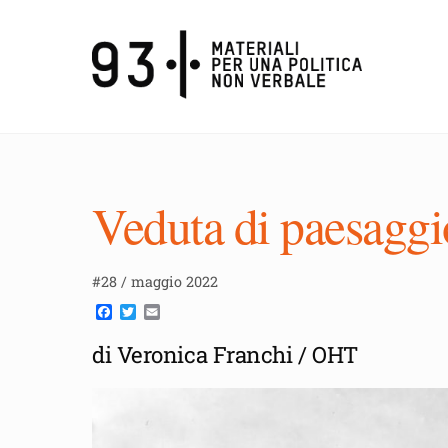
Skip
to
content
Veduta di paesaggi
#28 / maggio 2022
F
T
E
a
w
m
c
i
a
di Veronica Franchi / OHT
e
t
i
b
t
l
o
e
o
r
k