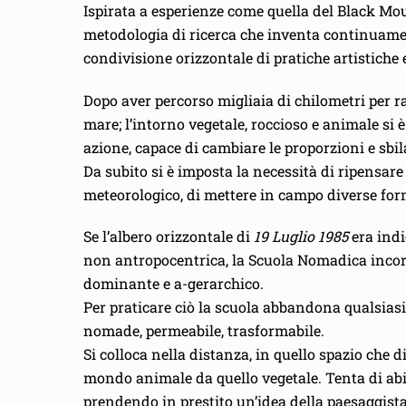
Ispirata a esperienze come quella del Black Mou
metodologia di ricerca che inventa continuament
condivisione orizzontale di pratiche artistiche 
Dopo aver percorso migliaia di chilometri per rag
mare; l’intorno vegetale, roccioso e animale si 
azione, capace di cambiare le proporzioni e sb
Da subito si è imposta la necessità di ripensar
meteorologico, di mettere in campo diverse for
Se l’albero orizzontale di
19 Luglio 1985
era indi
non antropocentrica, la Scuola Nomadica incor
dominante e a-gerarchico.
Per praticare ciò la scuola abbandona qualsiasi
nomade, permeabile, trasformabile.
Si colloca nella distanza, in quello spazio che d
mondo animale da quello vegetale. Tenta di abit
prendendo in prestito un’idea della paesaggist