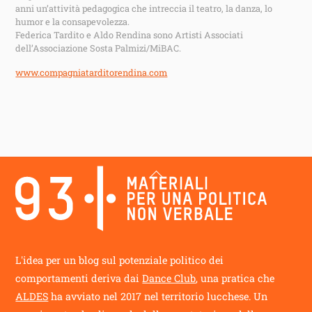
anni un’attività pedagogica che intreccia il teatro, la danza, lo
humor e la consapevolezza.
Federica Tardito e Aldo Rendina sono Artisti Associati
dell’Associazione Sosta Palmizi/MiBAC.
www.compagniatarditorendina.com
Back
To
Top
L'idea per un blog sul potenziale politico dei
comportamenti deriva dai
Dance Club
, una pratica che
ALDES
ha avviato nel 2017 nel territorio lucchese. Un