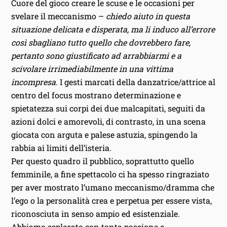
Cuore del gioco creare le scuse e le occasioni per
svelare il meccanismo –
chiedo aiuto in questa
situazione delicata e disperata, ma li induco all’errore
così sbagliano tutto quello che dovrebbero fare,
pertanto sono giustificato ad arrabbiarmi e a
scivolare irrimediabilmente in una vittima
incompresa
. I gesti marcati della danzatrice/attrice al
centro del focus mostrano determinazione e
spietatezza sui corpi dei due malcapitati, seguiti da
azioni dolci e amorevoli, di contrasto, in una scena
giocata con arguta e palese astuzia, spingendo la
rabbia ai limiti dell’isteria.
Per questo quadro il pubblico, soprattutto quello
femminile, a fine spettacolo ci ha spesso ringraziato
per aver mostrato l’umano meccanismo/dramma che
l’ego o la personalità crea e perpetua per essere vista,
riconosciuta in senso ampio ed esistenziale.
Abbiamo esplorato con tanta passione e