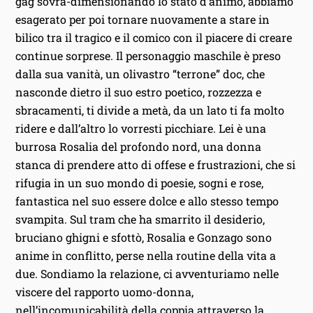
gag sovra-dimensionando lo stato d’animo, abbiamo
esagerato per poi tornare nuovamente a stare in
bilico tra il tragico e il comico con il piacere di creare
continue sorprese. Il personaggio maschile è preso
dalla sua vanità, un olivastro “terrone” doc, che
nasconde dietro il suo estro poetico, rozzezza e
sbracamenti, ti divide a metà, da un lato ti fa molto
ridere e dall’altro lo vorresti picchiare. Lei è una
burrosa Rosalia del profondo nord, una donna
stanca di prendere atto di offese e frustrazioni, che si
rifugia in un suo mondo di poesie, sogni e rose,
fantastica nel suo essere dolce e allo stesso tempo
svampita. Sul tram che ha smarrito il desiderio,
bruciano ghigni e sfottò, Rosalia e Gonzago sono
anime in conflitto, perse nella routine della vita a
due. Sondiamo la relazione, ci avventuriamo nelle
viscere del rapporto uomo-donna,
nell’incomunicabilità della coppia attraverso la