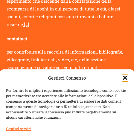
esperimento che discende dalla constatazione della
scomparsa di luoghi in cui persone di tutte le età, classi
sociali, colori e religioni possano ritrovarsi a ballare
insieme
[...]
contattaci
per contribuire alla raccolta di informazioni, bibliografie,
videografie, link testuali, video, etc, della sezione
segnalazioni
è possibile scriverci alla e-mail:
Gestisci Consenso
info@novantatrepercento.it
Per fornire le migliori esperienze, utilizziamo tecnologie come i cookie
per memorizzare e/o accedere alle informazioni del dispositivo. Il
consenso a queste tecnologie ci permetterà di elaborare dati come il
comportamento di navigazione o ID unici su questo sito. Non
acconsentire o ritirare il consenso può influire negativamente su
sostenitori
alcune caratteristiche e funzioni.
il blog è un progetto sostenuto da
ALDES
con:
Gestisci servizi