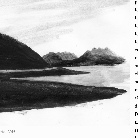
p
f
f
f
f
f
c
n
s
c
s
m
«
d
l
n
r
rta, 2016
L