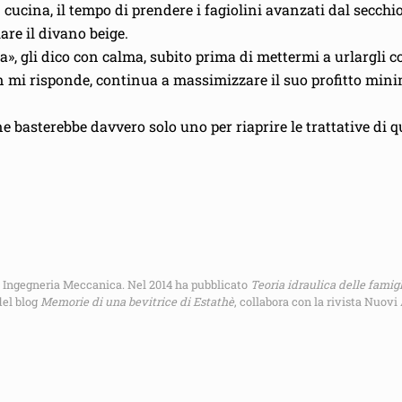
cucina, il tempo di prendere i fagiolini avanzati dal secchi
are il divano beige.
za», gli dico con calma, subito prima di mettermi a urlargli c
n mi risponde, continua a massimizzare il suo profitto mini
 ne basterebbe davvero solo uno per riaprire le trattative d
 in Ingegneria Meccanica. Nel 2014 ha pubblicato
Teoria idraulica delle famig
del blog
Memorie di una bevitrice di Estathè
, collabora con la rivista Nuov