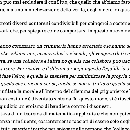
n può mai escludere il conflitto, che quello che abbiamo fa
a, ma una monetizzazione della verità, degli smerci di giustiz
eati diversi contenuti condivisibili per spingerci a sostener
etwork che, per spiegare come comportarsi in questo nuovo 
hanno commesso un crimine: le hanno arrestate e le hanno sep
be collaborano, accusandosi a vicenda, gli vengono dati sei 
sta; se una collabora e l’altra no quella che collabora può u
arcere. Per risolvere il dilemma raggiungendo l’equilibrio d
 fare l’altro, è quella la maniera per minimizzare la propria
e quello che è meglio per sé, anche se non si tratta di quello c
 infilata la morale all’interno del dilemma del prigioniero: è
 buon costume è diventato sistema. In questo modo, si è riusci
 giudizio un eroismo di bandiera contro i disonesti.
ttava di un teorema di matematica applicata e che non poteva
anza ininfluente, costantemente tacciati di essere solo deg
 tutti
paretiani
perché per spiegare alle persone che “collabo