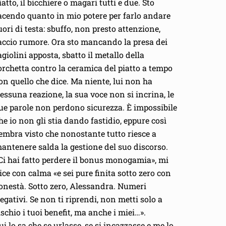
iatto, il bicchiere o magari tutti e due. Sto
acendo quanto in mio potere per farlo andare
uori di testa: sbuffo, non presto attenzione,
accio rumore. Ora sto mancando la presa dei
agiolini apposta, sbatto il metallo della
orchetta contro la ceramica del piatto a tempo
on quello che dice. Ma niente, lui non ha
essuna reazione, la sua voce non si incrina, le
ue parole non perdono sicurezza. È impossibile
he io non gli stia dando fastidio, eppure così
embra visto che nonostante tutto riesce a
antenere salda la gestione del suo discorso.
Ci hai fatto perdere il bonus monogamia», mi
ice con calma «e sei pure finita sotto zero con
’onestà. Sotto zero, Alessandra. Numeri
egativi. Se non ti riprendi, non metti solo a
ischio i tuoi benefit, ma anche i miei…».
ui lo sa che se urlasse, se si incazzasse e me lo