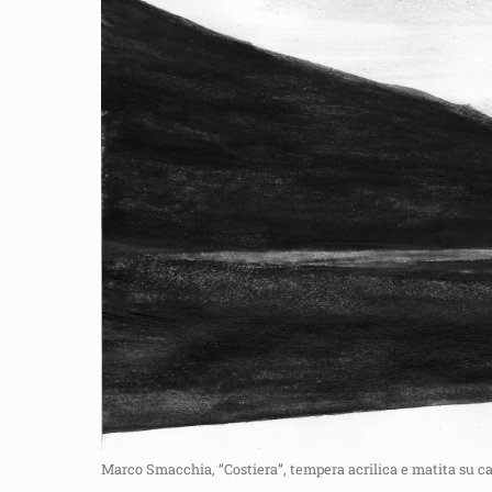
Marco Smacchia, “Costiera”, tempera acrilica e matita su ca