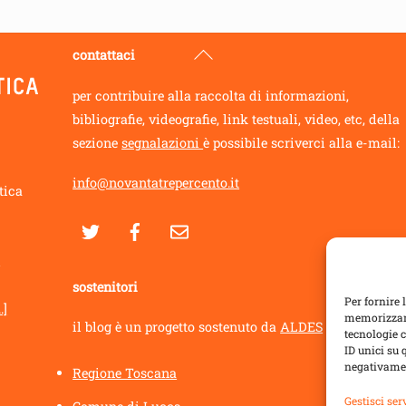
Back
contattaci
To
per contribuire alla raccolta di informazioni,
Top
bibliografie, videografie, link testuali, video, etc, della
sezione
segnalazioni
è possibile scriverci alla e-mail:
info@novantatrepercento.it
tica
i
sostenitori
Per fornire 
.]
memorizzare
il blog è un progetto sostenuto da
ALDES
con:
tecnologie 
ID unici su 
negativamen
Regione Toscana
Gestisci ser