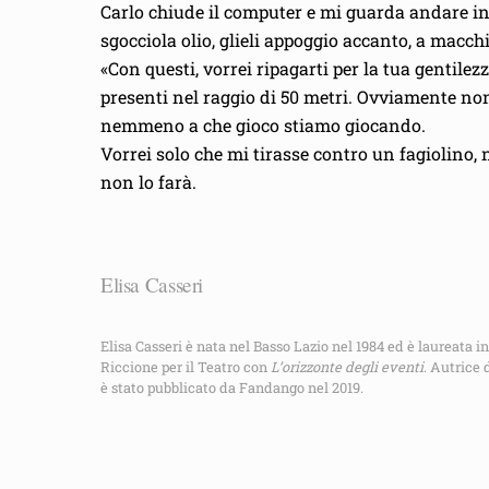
Carlo chiude il computer e mi guarda andare in 
sgocciola olio, glieli appoggio accanto, a macchi
«Con questi, vorrei ripagarti per la tua gentilez
presenti nel raggio di 50 metri. Ovviamente no
nemmeno a che gioco stiamo giocando.
Vorrei solo che mi tirasse contro un fagiolino,
non lo farà.
Elisa Casseri
Elisa Casseri è nata nel Basso Lazio nel 1984 ed è laureata
Riccione per il Teatro con
L’orizzonte degli eventi
. Autrice 
è stato pubblicato da Fandango nel 2019.