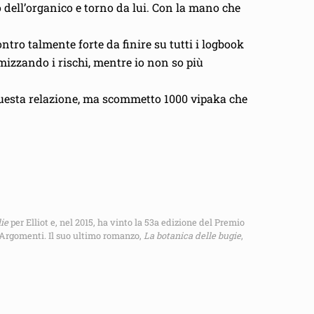
o dell’organico e torno da lui. Con la mano che
ontro talmente forte da finire su tutti i logbook
mizzando i rischi, mentre io non so più
i questa relazione, ma scommetto 1000 vipaka che
lie
per Elliot e, nel 2015, ha vinto la 53a edizione del Premio
i Argomenti. Il suo ultimo romanzo,
La botanica delle bugie
,