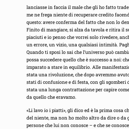
lanciasse in faccia il male che gli ho fatto tra
me ne frega niente di recuperare credito facendo
questo: avere conferma del fatto che non lo den
Finito di mangiare, si alza da tavola e ritira il
piaciuti e io penso che vorrei solo rivedere, a
un errore, un vizio, una qualsiasi intimità. Pag
Quando ti sposi lo sai che l’universo può cambi
possa succedere quello che è successo a noi: che
imparato a stare in equilibrio. Alle manifesta
stata una rivoluzione, che dopo avremmo avuto 
stati di confusione e di festa, con gli sgomberi
stata una lunga contrattazione per capire come 
da quello che eravamo.
«Li lavo io i piatti», gli dico ed è la prima cos
del niente, ma non ho molto altro da dire o da g
persone che lui non conosce – e che se conosce