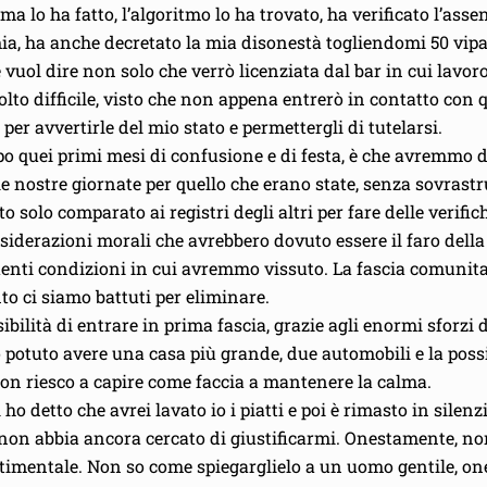
ma lo ha fatto, l’algoritmo lo ha trovato, ha verificato l’ass
a, ha anche decretato la mia disonestà togliendomi 50 vipa
 vuol dire non solo che verrò licenziata dal bar in cui lavo
olto difficile, visto che non appena entrerò in contatto con q
er avvertirle del mio stato e permettergli di tutelarsi.
o quei primi mesi di confusione e di festa, è che avremmo do
 le nostre giornate per quello che erano state, senza sovrast
o solo comparato ai registri degli altri per fare delle verif
siderazioni morali che avrebbero dovuto essere il faro della
enti condizioni in cui avremmo vissuto. La fascia comunitaria
nto ci siamo battuti per eliminare.
ilità di entrare in prima fascia, grazie agli enormi sforzi
potuto avere una casa più grande, due automobili e la possibi
non riesco a capire come faccia a mantenere la calma.
o detto che avrei lavato io i piatti e poi è rimasto in silenzi
io non abbia ancora cercato di giustificarmi. Onestamente, n
ntimentale. Non so come spiegarglielo a un uomo gentile, on