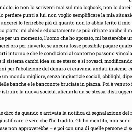
dendolo, io non lo scriverei mai sul mio logbook, non lo darei
 perdere punti a lui, non voglio semplificare la mia situazi
uncerei lo ferirebbe più di quanto non lo abbia ferito il mio
 suo piatto: mi chiede educatamente se può ritirare anche il mi
nche per un momento, l’uomo che ho sposato, mi basterebbe u
herei oro per riaverlo, se ancora fosse possibile pagare qualc
arti intorno e che le condizioni al contorno possono vincolar
 il sistema cambi idea su se stesso e si rovesci, modificand
zioni per l’abolizione del denaro ci eravamo andati insieme
un mondo migliore, senza ingiustizie sociali, obblighi, di
 delle banche e le banconote bruciate in piazza. Poi è venuto 
istruire la nuova società, alienarla da se stessa, distrugge
a che dico da quando è arrivata la notifica di segnalazione del
iustificare: è vero che l’ho tradito. Gli ho mentito, non sono
sse non approverebbe – e poi con una di quelle persone ci 