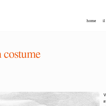
home
il
n costume
V
a