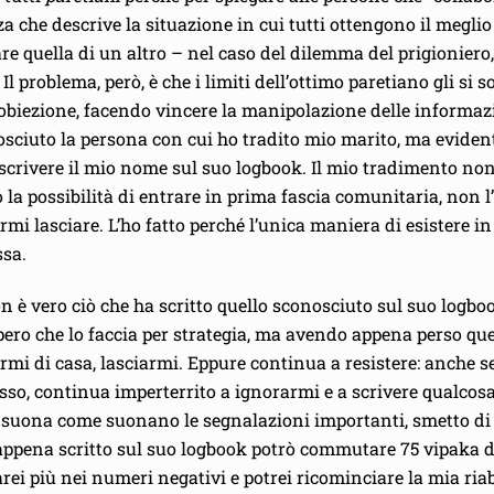
za che descrive la situazione in cui tutti ottengono il meglio
e quella di un altro – nel caso del dilemma del prigioniero,
 problema, però, è che i limiti dell’ottimo paretiano gli si s
’obiezione, facendo vincere la manipolazione delle informaz
osciuto la persona con cui ho tradito mio marito, ma evid
 scrivere il mio nome sul suo logbook. Il mio tradimento no
 la possibilità di entrare in prima fascia comunitaria, non l
rmi lasciare. L’ho fatto perché l’unica maniera di esistere 
ssa.
n è vero ciò che ha scritto quello sconosciuto sul suo log
spero che lo faccia per strategia, ma avendo appena perso qu
mi di casa, lasciarmi. Eppure continua a resistere: anche s
posso, continua imperterrito a ignorarmi e a scrivere qualcos
suona come suonano le segnalazioni importanti, smetto di re
appena scritto sul suo logbook potrò commutare 75 vipaka d
ei più nei numeri negativi e potrei ricominciare la mia riabi