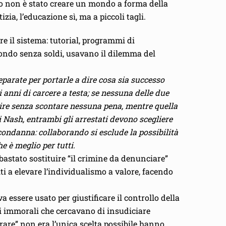
tto non è stato creare un mondo a forma della
ia, l’educazione sì, ma a piccoli tagli.
e il sistema: tutorial, programmi di
mondo senza soldi, usavano il dilemma del
arate per portarle a dire cosa sia successo
anni di carcere a testa; se nessuna delle due
scire senza scontare nessuna pena, mentre quella
i Nash, entrambi gli arrestati devono scegliere
 condanna: collaborando si esclude la possibilità
he è meglio per tutti.
 bastato sostituire “il crimine da denunciare”
ti a elevare l’individualismo a valore, facendo
 essere usato per giustificare il controllo della
li immorali che cercavano di insudiciare
rare” non era l’unica scelta possibile hanno