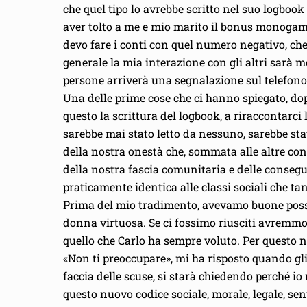
che quel tipo lo avrebbe scritto nel suo logbook 
aver tolto a me e mio marito il bonus monogami
devo fare i conti con quel numero negativo, che
generale la mia interazione con gli altri sarà m
persone arriverà una segnalazione sul telefono p
Una delle prime cose che ci hanno spiegato, dop
questo la scrittura del logbook, a riraccontarci
sarebbe mai stato letto da nessuno, sarebbe stat
della nostra onestà che, sommata alle altre con
della nostra fascia comunitaria e delle consegu
praticamente identica alle classi sociali che ta
Prima del mio tradimento, avevamo buone possib
donna virtuosa. Se ci fossimo riusciti avremmo 
quello che Carlo ha sempre voluto. Per questo 
«Non ti preoccupare», mi ha risposto quando gli h
faccia delle scuse, si starà chiedendo perché 
questo nuovo codice sociale, morale, legale, se